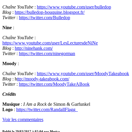
Chaîne YouTube
:
https://www.youtube.com/user/bulledop
Blog
:
https://bulledop-bouquine.blogspot.fr/
Twitter
:
https://twitter.com/Bulledop
Nine
:
Chaîne YouTube
:
https://www.youtube.com/user/LesLecturesdeNiNe
Blog
:
http://ninehank.com/
Twitter
:
https://twitter.com/ninegorman
Moody
:
Chaîne YouTube
:
https://www.youtube.com/user/MoodyTakeabook
Blog
: h
ttp://moody-takeabook.com/
Twitter
:
https://twitter.com/MoodyTakeABook
Crédits
Musique
:
I Am a Rock
de Simon & Garfunkel
Logo
:
https://twitter.com/RandallFlagg_
Voir les commentaires
Publié le
29/03/2017 à 02:04
par
Musica