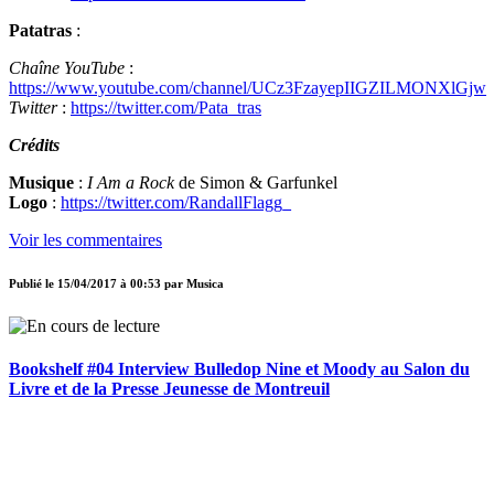
Patatras
:
Chaîne YouTube
:
https://www.youtube.com/channel/UCz3FzayepIIGZILMONXlGjw
Twitter
:
https://twitter.com/Pata_tras
Crédits
Musique
:
I Am a Rock
de Simon & Garfunkel
Logo
:
https://twitter.com/RandallFlagg_
Voir les commentaires
Publié le
15/04/2017 à 00:53
par
Musica
Bookshelf #04 Interview Bulledop Nine et Moody au Salon du
Livre et de la Presse Jeunesse de Montreuil