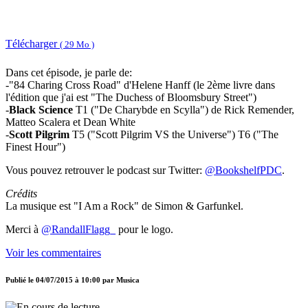
Télécharger
( 29 Mo )
Dans cet épisode, je parle de:
-"84 Charing Cross Road" d'Helene Hanff (le 2ème livre dans
l'édition que j'ai est "The Duchess of Bloomsbury Street")
-
Black Science
T1 ("De Charybde en Scylla") de Rick Remender,
Matteo Scalera et Dean White
-
Scott Pilgrim
T5 ("Scott Pilgrim VS the Universe") T6 ("The
Finest Hour")
Vous pouvez retrouver le podcast sur Twitter:
@BookshelfPDC
.
Crédits
La musique est "I Am a Rock" de Simon & Garfunkel.
Merci à
@RandallFlagg_
pour le logo.
Voir les commentaires
Publié le
04/07/2015 à 10:00
par
Musica